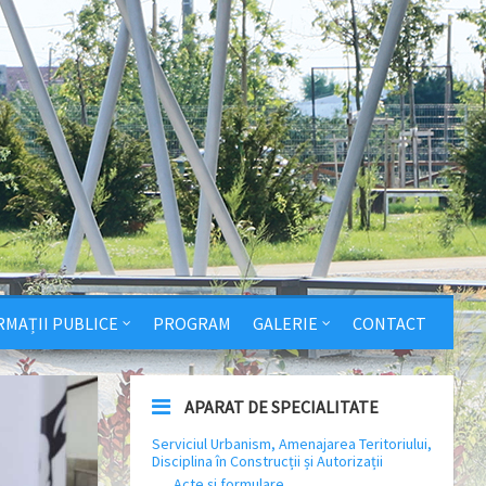
RMAȚII PUBLICE
PROGRAM
GALERIE
CONTACT
APARAT DE SPECIALITATE
Serviciul Urbanism, Amenajarea Teritoriului,
Disciplina în Construcții și Autorizații
Acte și formulare