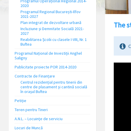
Programul Operațional Regional 2014-
2020
Programul Regional București-Ilfov
2021-2027
Plan integrat de dezvoltare urbană
The s
Incluziune și Demnitate Socială 2021-
2027
Reabilitarea Școlii cu clasele I-VIII, Nr. 1
Buftea
C
Programul Național de Investiții Anghel
Saligny
Publicitate proiecte POR 2014-2020
Contracte de Finanțare
Centrul rezidențial pentru tinerii din
centre de plasament și cantină socială
în orașul Buftea
Petiție
Teren pentru Tineri
A.N.L. – Locuinţe de serviciu
Locuri de Muncă