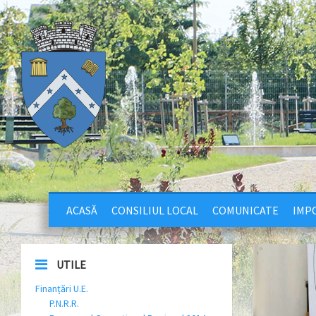
ACASĂ
CONSILIUL LOCAL
COMUNICATE
IMPO
UTILE
Finanțări U.E.
P.N.R.R.