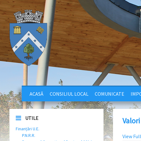
ACASĂ
CONSILIUL LOCAL
COMUNICATE
IMPO
UTILE
Valori
Finanțări U.E.
P.N.R.R.
View Ful