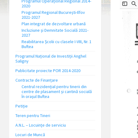
Programul Operațional Regional 2014-
2020
Programul Regional București-Ilfov
2021-2027
Plan integrat de dezvoltare urbană
Incluziune și Demnitate Socială 2021-
2027
Reabilitarea Școlii cu clasele I-VIII, Nr. 1
Buftea
Programul Național de Investiții Anghel
Saligny
Publicitate proiecte POR 2014-2020
Contracte de Finanțare
Centrul rezidențial pentru tinerii din
centre de plasament și cantină socială
în orașul Buftea
Petiție
Teren pentru Tineri
A.N.L. – Locuinţe de serviciu
Locuri de Muncă