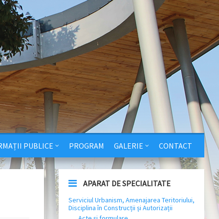
RMAȚII PUBLICE
PROGRAM
GALERIE
CONTACT
APARAT DE SPECIALITATE
Serviciul Urbanism, Amenajarea Teritoriului,
Disciplina în Construcții și Autorizații
Acte și formulare