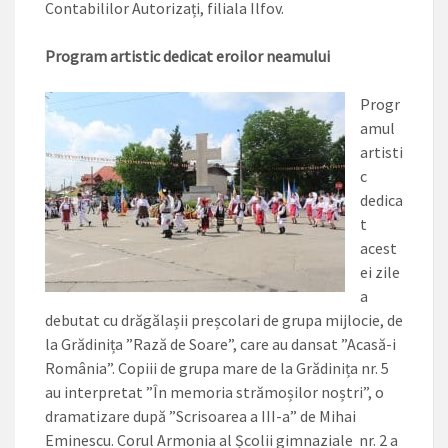
Contabililor Autorizați, filiala Ilfov.
Program artistic dedicat eroilor neamului
Progr
amul
artisti
c
dedica
t
acest
ei zile
a
debutat cu drăgălașii preșcolari de grupa mijlocie, de
la Grădinița ”Rază de Soare”, care au dansat ”Acasă-i
România”. Copiii de grupa mare de la Grădinița nr. 5
au interpretat ”În memoria strămoșilor noștri”, o
dramatizare după ”Scrisoarea a III-a” de Mihai
Eminescu. Corul Armonia al Școlii gimnaziale nr. 2 a