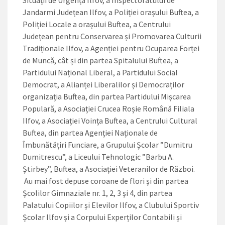
Jandarmi Județean Ilfov, a Poliției orașului Buftea, a
Poliției Locale a orașului Buftea, a Centrului
Județean pentru Conservarea și Promovarea Culturii
Tradiționale Ilfov, a Agenției pentru Ocuparea Forței
de Muncă, cât și din partea Spitalului Buftea, a
Partidului Național Liberal, a Partidului Social
Democrat, a Alianței Liberalilor și Democraților
organizația Buftea, din partea Partidului Mișcarea
Populară, a Asociației Crucea Roșie Română Filiala
Ilfov, a Asociației Voința Buftea, a Centrului Cultural
Buftea, din partea Agenției Naționale de
Îmbunătățiri Funciare, a Grupului Școlar ”Dumitru
Dumitrescu”, a Liceului Tehnologic ”Barbu A.
Știrbey”, Buftea, a Asociației Veteranilor de Război.
Au mai fost depuse coroane de flori și din partea
Școlilor Gimnaziale nr. 1, 2, 3 și 4, din partea
Palatului Copiilor și Elevilor Ilfov, a Clubului Sportiv
Școlar Ilfov și a Corpului Experților Contabili și