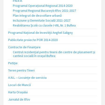
P.N.R.R.
Programul Operațional Regional 2014-2020
Programul Regional București-Ilfov 2021-2027
Plan integrat de dezvoltare urbană
Incluziune și Demnitate Socială 2021-2027
Reabilitarea Școlii cu clasele I-VIII, Nr. 1 Buftea
Programul Național de Investiții Anghel Saligny
Publicitate proiecte POR 2014-2020
Contracte de Finanțare
Centrul rezidențial pentru tinerii din centre de plasament și
cantină socială în orașul Buftea
Petiție
Teren pentru Tineri
A.N.L. – Locuinţe de serviciu
Locuri de Muncă
Harta Orașului
Jurnalul de Ilfov