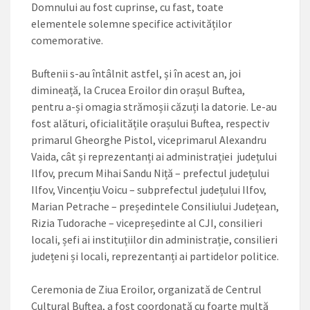
Domnului au fost cuprinse, cu fast, toate
elementele solemne specifice activităților
comemorative.
Buftenii s-au întâlnit astfel, și în acest an, joi
dimineață, la Crucea Eroilor din orașul Buftea,
pentru a-și omagia strămoșii căzuți la datorie. Le-au
fost alături, oficialitățile orașului Buftea, respectiv
primarul Gheorghe Pistol, viceprimarul Alexandru
Vaida, cât și reprezentanți ai administrației județului
Ilfov, precum Mihai Sandu Niță – prefectul județului
Ilfov, Vincențiu Voicu – subprefectul județului Ilfov,
Marian Petrache – președintele Consiliului Județean,
Rizia Tudorache – vicepreședinte al CJI, consilieri
locali, șefi ai instituțiilor din administrație, consilieri
județeni și locali, reprezentanți ai partidelor politice.
Ceremonia de Ziua Eroilor, organizată de Centrul
Cultural Buftea, a fost coordonată cu foarte multă