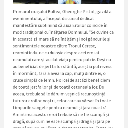
Primarul orașului Buftea, Gheorghe Pistol, gazdă a
evenimentului, a început discursul dedicat
manifestării ­subliniind că Ziua Eroilor coincide în
mod tradițional cu Înălțarea Domnului. ”Se cuvine ca
în această zi mare să ne înălțăm și noi gândurile și
sentimentele noastre către Tronul Ceresc,
reamintindu-ne cu duioșie despre acei eroi ai
neamului care și-au dat viața pentru patrie. Deși nu
au beneficiat de jertfa lor sfântă, aceștia putrezesc
în mormânt, fără a avea la cap, mulți dintre ei, o
cruce simplă de lemn. Noi cei de astăzi beneficiem
de toată jertfa lor și de toată osteneala lor. De
aceea, trebuie să le dăruim veșnică recunoștință
tuturor eroilor noștri, celor care au vărsat în toate
timpurile sângele pentru neamul și țara noastră.
Amintirea acestor eroi trebuie să ne fie scumpă și
dragă, după cum ne este scumpă și dragă și țara pe
care dânșii ne-au lăsat-o drept moștenire. Fapta lor