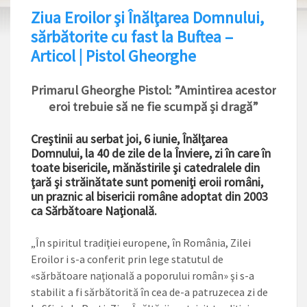
Ziua Eroilor şi Înălţarea Domnului,
sărbătorite cu fast la Buftea –
Articol | Pistol Gheorghe
Primarul Gheorghe Pistol: ”Amintirea acestor
eroi trebuie să ne fie scumpă și dragă”
Creştinii au serbat joi, 6 iunie, Înălţarea
Domnului, la 40 de zile de la Înviere, zi în care în
toate bisericile, mănăstirile şi catedralele din
ţară şi străinătate sunt pomeniţi eroii români,
un praznic al bisericii române adoptat din 2003
ca Sărbătoare Naţională.
„În spiritul tradiţiei europene, în România, Zilei
Eroilor i s-a conferit prin lege statutul de
«sărbătoare naţională a poporului român» şi s-a
stabilit a fi sărbătorită în cea de-a patruzecea zi de