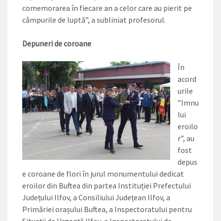
comemorarea în fiecare an a celor care au pierit pe
câmpurile de luptă”, a subliniat profesorul.
Depuneri de coroane
În
acord
urile
”Imnu
lui
eroilo
r”, au
fost
depus
e coroane de flori în jurul monumentului dedicat
eroilor din Buftea din partea Instituției Prefectului
Județului Ilfov, a Consiliului Județean Ilfov, a
Primăriei orașului Buftea, a Inspectoratului pentru
Situații de Urgență Ilfov, a Inspectoratului de