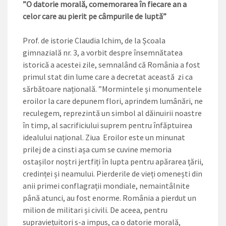
”O datorie morală, comemorarea în fiecare an a
celor care au pierit pe câmpurile de luptă”
Prof. de istorie Claudia Ichim, de la Școala
gimnazială nr. 3, a vorbit despre însemnătatea
istorică a acestei zile, semnalând că România a fost
primul stat din lume care a decretat această zi ca
sărbătoare națională. ”Mormintele și monumentele
eroilor la care depunem flori, aprindem lumânări, ne
reculegem, reprezintă un simbol al dăinuirii noastre
în timp, al sacrificiului suprem pentru înfăptuirea
idealului național. Ziua Eroilor este un minunat
prilej de a cinsti așa cum se cuvine memoria
ostașilor noștri jertfiți în lupta pentru apărarea țării,
credinței și neamului. Pierderile de vieți omenești din
anii primei conflagrații mondiale, nemaintâlnite
până atunci, au fost enorme. România a pierdut un
milion de militari și civili. De aceea, pentru
supraviețuitori s-a impus, ca o datorie morală,