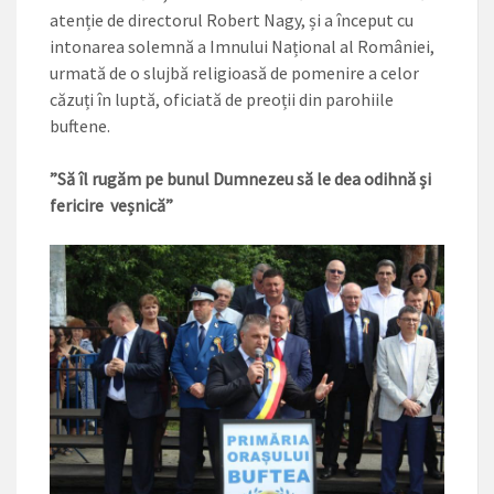
atenție de directorul Robert Nagy, și a început cu
intonarea solemnă a Imnului Național al României,
urmată de o slujbă religioasă de pomenire a celor
căzuți în luptă, oficiată de preoții din parohiile
buftene.
”Să îl rugăm pe bunul Dumnezeu să le dea odihnă și
fericire veșnică”