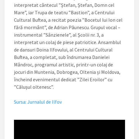
interpretat cântecul ”Ștefan, Ștefan, Domn cel
Mare”, iar Trupa de teatru ”Bastion”, a Centrului
Cultural Buftea, a recitat poezia ”Bocetul lui Ion cel
fără mormânt”, de Adrian Păunescu. Grupul vocal –
instrumental ”Sânzienele”, al Școlii nr. 3, a
interpretat un colaj de piese patriotice. Ansamblul
de dansuri Doina Ilfovului, al Centrului Cultural
Buftea, a completat, sub îndrumarea Danielei
Mândroc, programul artistic, printr-un colaj de
jocuri din Muntenia, Dobrogea, Oltenia și Moldova,
încheind evenimentul dedicat ”Zilei Eroilor” cu
”Călușul oltenesc”.
Sursa: Jurnalul de Ilfov