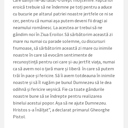
eroică trebuie să ne îndemne pe toți pentru a aduce
cu bucurie pe altarul patriei noastre jertfele ce ni se
cer, pentru că numai așa putem deveni fii dragi ai
neamului românesc. La acestea ar trebui să ne
gândim noi în Ziua Eroilor. Să sărbătorim această zi
mare nu numai cu parade solemne, cu discursuri
frumoase, să sărbătorim această zi mare cu inimile
noastre în care să evocăm sentimente de
recunoștință pentru cei care și-au jertfit viața, ­numai
ca să avem noi o țară mare și liberă în care să putem
trăi în pace și fericire. Să îi avem totdeauna în inimile
noastre și să îl rugăm pe bunul Dumnezeu să le dea
odihnă și fericire veșnică. Fie ca toate gândurile
noastre bune să se îndrepte pentru realizarea
binelui acestui popor. Așa să ne ajute Dumnezeu.
Hristos s-a Înălțat”, a declarat primarul Gheorghe
Pistol.