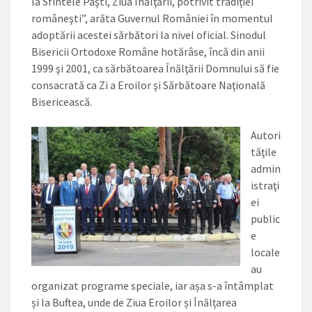
la Sfintele Paşti, Ziua Înălţării, potrivit tradiţiei
româneşti”, arăta Guvernul României în momentul
adoptării acestei sărbători la nivel oficial. Sinodul
Bisericii Ortodoxe Române hotărâse, încă din anii
1999 şi 2001, ca sărbătoarea Înălţării Domnului să fie
consacrată ca Zi a Eroilor şi Sărbătoare Naţională
Bisericească.
Autori
tăţile
admin
istraţi
ei
public
e
locale
au
organizat programe speciale, iar așa s-a întâmplat
și la Buftea, unde de Ziua Eroilor și Înălțarea