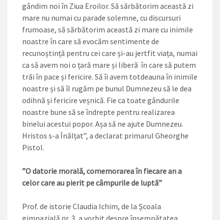
gândim noi în Ziua Eroilor. Să sărbătorim această zi
mare nu numai cu parade solemne, cu discursuri
frumoase, să sărbătorim această zi mare cu inimile
noastre în care să evocăm sentimente de
recunoștință pentru cei care și-au jertfit viața, ­numai
ca să avem noi o țară mare și liberă în care să putem
trăi în pace și fericire. Să îi avem totdeauna în inimile
noastre și să îl rugăm pe bunul Dumnezeu să le dea
odihnă și fericire veșnică. Fie ca toate gândurile
noastre bune să se îndrepte pentru realizarea
binelui acestui popor. Așa să ne ajute Dumnezeu.
Hristos s-a Înălțat”, a declarat primarul Gheorghe
Pistol.
”O datorie morală, comemorarea în fiecare an a
celor care au pierit pe câmpurile de luptă”
Prof. de istorie Claudia Ichim, de la Școala
gimnazială nr. 3, a vorbit despre însemnătatea