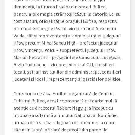
dimineață, la Crucea Eroilor din orașul Buftea,
pentru a-și omagia strămoșii căzuți la datorie. Le-au
fost alături, oficialitățile orașului Buftea, respectiv
primarul Gheorghe Pistol, viceprimarul Alexandru
Vaida, cât și reprezentanți ai administrației județului
Ilfov, precum Mihai Sandu Niță – prefectul județului
Ilfov, Vincențiu Voicu – subprefectul județului Ilfov,
Marian Petrache – președintele Consiliului Județean,
Rizia Tudorache – vicepreședinte al CJI, consilieri
locali, șefi ai instituțiilor din administrație, consilieri
județeni și locali, reprezentanți ai partidelor politice.
Ceremonia de Ziua Eroilor, organizată de Centrul
Cultural Buftea, a fost coordonată cu foarte multă
atenție de directorul Robert Nagy, și a început cu
intonarea solemnă a Imnului Național al României,
urmată de o slujbă religioasă de pomenire a celor
căzuți în luptă, oficiată de preoții din parohiile