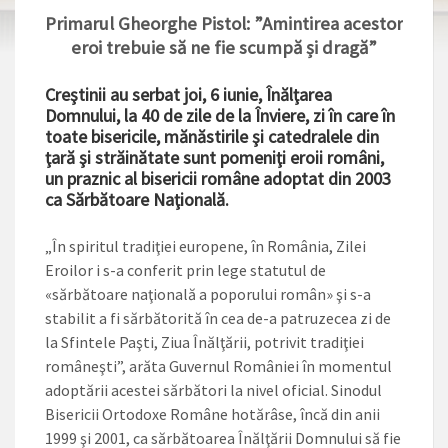
Primarul Gheorghe Pistol: ”Amintirea acestor
eroi trebuie să ne fie scumpă și dragă”
Creştinii au serbat joi, 6 iunie, Înălţarea
Domnului, la 40 de zile de la Înviere, zi în care în
toate bisericile, mănăstirile şi catedralele din
ţară şi străinătate sunt pomeniţi eroii români,
un praznic al bisericii române adoptat din 2003
ca Sărbătoare Naţională.
„În spiritul tradiţiei europene, în România, Zilei
Eroilor i s-a conferit prin lege statutul de
«sărbătoare naţională a poporului român» şi s-a
stabilit a fi sărbătorită în cea de-a patruzecea zi de
la Sfintele Paşti, Ziua Înălţării, potrivit tradiţiei
româneşti”, arăta Guvernul României în momentul
adoptării acestei sărbători la nivel oficial. Sinodul
Bisericii Ortodoxe Române hotărâse, încă din anii
1999 şi 2001, ca sărbătoarea Înălţării Domnului să fie