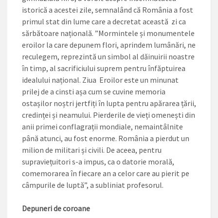
istorică a acestei zile, semnalând că România a fost
primul stat din lume care a decretat această zi ca
sărbătoare națională. ”Mormintele și monumentele
eroilor la care depunem flori, aprindem lumânări, ne
reculegem, reprezintă un simbol al dăinuirii noastre
în timp, al sacrificiului suprem pentru înfăptuirea
idealului național. Ziua Eroilor este un minunat
prilej de a cinsti așa cum se cuvine memoria
ostașilor noștri jertfiți în lupta pentru apărarea țării,
credinței și neamului. Pierderile de vieți omenești din
anii primei conflagrații mondiale, nemaintâlnite
până atunci, au fost enorme. România a pierdut un
milion de militari și civili. De aceea, pentru
supraviețuitori s-a impus, ca o datorie morală,
comemorarea în fiecare an a celor care au pierit pe
câmpurile de luptă”, a subliniat profesorul.
Depuneri de coroane