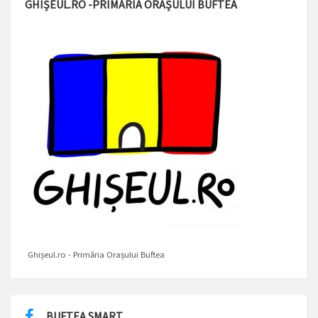
GHIȘEUL.RO -PRIMĂRIA ORAȘULUI BUFTEA
Ghișeul.ro - Primăria Orașului Buftea
BUFTEA SMART