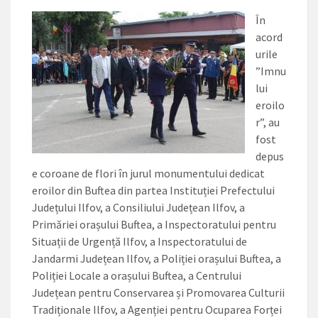
În
acord
urile
”Imnu
lui
eroilo
r”, au
fost
depus
e coroane de flori în jurul monumentului dedicat
eroilor din Buftea din partea Instituției Prefectului
Județului Ilfov, a Consiliului Județean Ilfov, a
Primăriei orașului Buftea, a Inspectoratului pentru
Situații de Urgență Ilfov, a Inspectoratului de
Jandarmi Județean Ilfov, a Poliției orașului Buftea, a
Poliției Locale a orașului Buftea, a Centrului
Județean pentru Conservarea și Promovarea Culturii
Tradiționale Ilfov, a Agenției pentru Ocuparea Forței