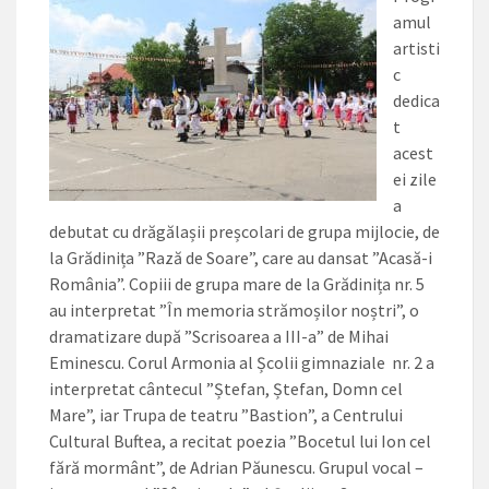
amul
artisti
c
dedica
t
acest
ei zile
a
debutat cu drăgălașii preșcolari de grupa mijlocie, de
la Grădinița ”Rază de Soare”, care au dansat ”Acasă-i
România”. Copiii de grupa mare de la Grădinița nr. 5
au interpretat ”În memoria strămoșilor noștri”, o
dramatizare după ”Scrisoarea a III-a” de Mihai
Eminescu. Corul Armonia al Școlii gimnaziale nr. 2 a
interpretat cântecul ”Ștefan, Ștefan, Domn cel
Mare”, iar Trupa de teatru ”Bastion”, a Centrului
Cultural Buftea, a recitat poezia ”Bocetul lui Ion cel
fără mormânt”, de Adrian Păunescu. Grupul vocal –