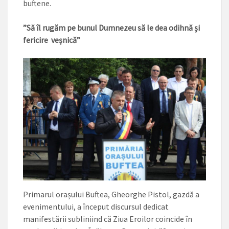
buftene.
”Să îl rugăm pe bunul Dumnezeu să le dea odihnă și
fericire veșnică”
Primarul orașului Buftea, Gheorghe Pistol, gazdă a
evenimentului, a început discursul dedicat
manifestării ­subliniind că Ziua Eroilor coincide în