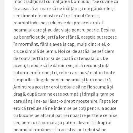
mod tradițional cu Înălțarea Domnului. ”Se cuvine ca
în această zi mare să ne înălțăm și noi gândurile și
sentimentele noastre către Tronul Ceresc,
reamintindu-ne cu duioșie despre acei eroi ai
neamului care și-au dat viața pentru patrie. Deși nu
au beneficiat de jertfa lor sfântă, aceștia putrezesc
în mormânt, fără a avea la cap, mulți dintre ei, o
cruce simplă de lemn. Noi cei de astăzi beneficiem
de toată jertfa lor și de toată osteneala lor. De
aceea, trebuie să le dăruim veșnică recunoștință
tuturor eroilor noștri, celor care au vărsat în toate
timpurile sângele pentru neamul și țara noastră.
Amintirea acestor eroi trebuie să ne fie scumpă și
dragă, după cum ne este scumpă și dragă și țara pe
care dânșii ne-au lăsat-o drept moștenire. Fapta lor
eroică trebuie să ne îndemne pe toți pentru a aduce
cu bucurie pe altarul patriei noastre jertfele ce ni se
cer, pentru că numai așa putem deveni fii dragi ai
neamului românesc. La acestea ar trebui să ne