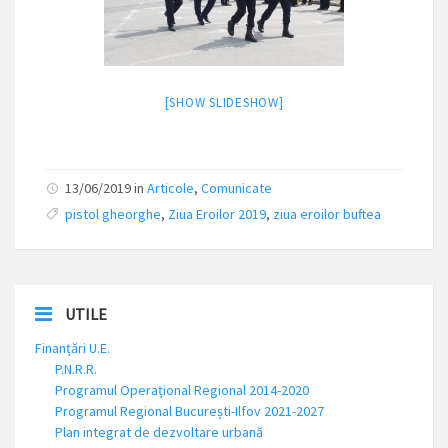
[SHOW SLIDESHOW]
13/06/2019 in
Articole
,
Comunicate
pistol gheorghe
,
Ziua Eroilor 2019
,
ziua eroilor buftea
UTILE
Finanțări U.E.
P.N.R.R.
Programul Operațional Regional 2014-2020
Programul Regional București-Ilfov 2021-2027
Plan integrat de dezvoltare urbană