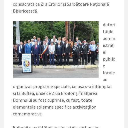
consacrată ca Zi a Eroilor şi Sărbătoare Naţională
Bisericească.
Autori
tăţile
admin
istraţi
ei
public
e
locale
au
organizat programe speciale, iar așa s-a întâmplat
și la Buftea, unde de Ziua Eroilor și Înălțarea
Domnului au fost cuprinse, cu fast, toate
elementele solemne specifice activităților
comemorative.
Buftenii s-au întâlnit astfel, și în acest an, joi