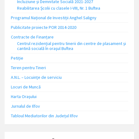
Incluziune și Demnitate Socială 2021-2027
Reabilitarea Școlii cu clasele I-VIII, Nr. 1 Buftea
Programul Național de Investiții Anghel Saligny
Publicitate proiecte POR 2014-2020
Contracte de Finanțare
Centrul rezidențial pentru tinerii din centre de plasament și
cantină socială în orașul Buftea
Petiție
Teren pentru Tineri
A.N.L. – Locuinţe de serviciu
Locuri de Muncă
Harta Orașului
Jurnalul de Ilfov
Tabloul Mediatorilor din Județul Ilfov