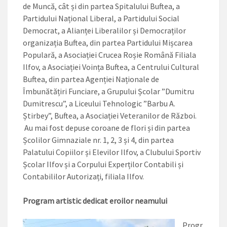
de Muncă, cât și din partea Spitalului Buftea, a
Partidului Național Liberal, a Partidului Social
Democrat, a Alianței Liberalilor și Democraților
organizația Buftea, din partea Partidului Mișcarea
Populară, a Asociației Crucea Roșie Română Filiala
Ilfov, a Asociației Voința Buftea, a Centrului Cultural
Buftea, din partea Agenției Naționale de
Îmbunătățiri Funciare, a Grupului Școlar ”Dumitru
Dumitrescu”, a Liceului Tehnologic ”Barbu A.
Știrbey”, Buftea, a Asociației Veteranilor de Război.
Au mai fost depuse coroane de flori și din partea
Școlilor Gimnaziale nr. 1, 2, 3 și 4, din partea
Palatului Copiilor și Elevilor Ilfov, a Clubului Sportiv
Școlar Ilfov și a Corpului Experților Contabili și
Contabililor Autorizați, filiala Ilfov.
Program artistic dedicat eroilor neamului
Progr