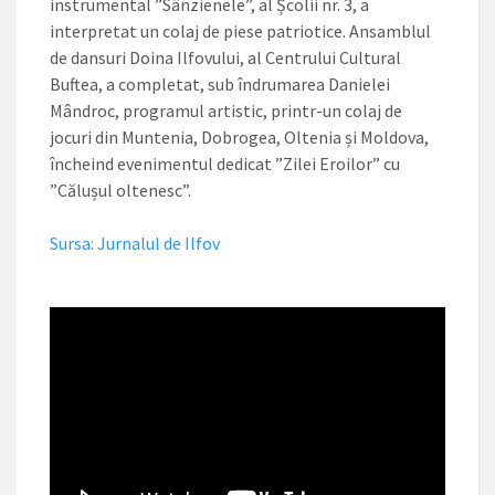
instrumental ”Sânzienele”, al Școlii nr. 3, a
interpretat un colaj de piese patriotice. Ansamblul
de dansuri Doina Ilfovului, al Centrului Cultural
Buftea, a completat, sub îndrumarea Danielei
Mândroc, programul artistic, printr-un colaj de
jocuri din Muntenia, Dobrogea, Oltenia și Moldova,
încheind evenimentul dedicat ”Zilei Eroilor” cu
”Călușul oltenesc”.
Sursa: Jurnalul de Ilfov