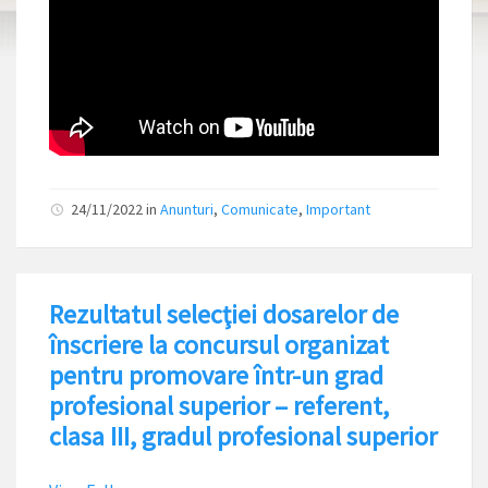
24/11/2022
in
Anunturi
,
Comunicate
,
Important
Rezultatul selecţiei dosarelor de
înscriere la concursul organizat
pentru promovare într-un grad
profesional superior – referent,
clasa III, gradul profesional superior