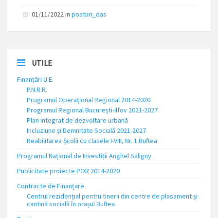
01/11/2022
in
posturi_das
UTILE
Finanțări U.E.
P.N.R.R.
Programul Operațional Regional 2014-2020
Programul Regional București-Ilfov 2021-2027
Plan integrat de dezvoltare urbană
Incluziune și Demnitate Socială 2021-2027
Reabilitarea Școlii cu clasele I-VIII, Nr. 1 Buftea
Programul Național de Investiții Anghel Saligny
Publicitate proiecte POR 2014-2020
Contracte de Finanțare
Centrul rezidențial pentru tinerii din centre de plasament și
cantină socială în orașul Buftea