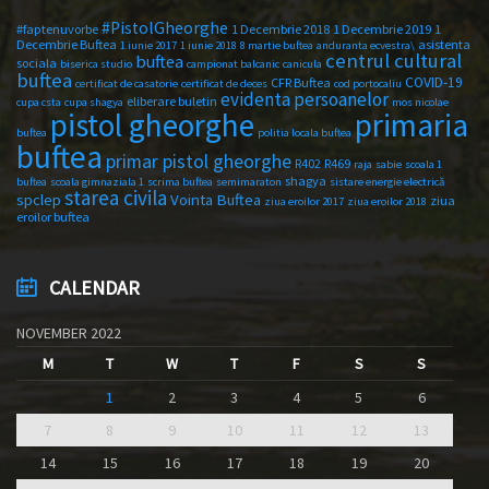
#PistolGheorghe
#faptenuvorbe
1 Decembrie 2018
1 Decembrie 2019
1
Decembrie Buftea
asistenta
1 iunie 2017
1 iunie 2018
8 martie buftea
anduranta ecvestra\
centrul cultural
buftea
sociala
biserica studio
campionat balcanic
canicula
buftea
COVID-19
CFR Buftea
certificat de casatorie
certificat de deces
cod portocaliu
evidenta persoanelor
eliberare buletin
cupa csta
cupa shagya
mos nicolae
primaria
pistol gheorghe
buftea
politia locala buftea
buftea
primar pistol gheorghe
R402
R469
raja
sabie
scoala 1
shagya
buftea
scoala gimnaziala 1
scrima buftea
semimaraton
sistare energie electrică
starea civila
spclep
Vointa Buftea
ziua
ziua eroilor 2017
ziua eroilor 2018
eroilor buftea
CALENDAR
NOVEMBER 2022
M
T
W
T
F
S
S
1
2
3
4
5
6
7
8
9
10
11
12
13
14
15
16
17
18
19
20