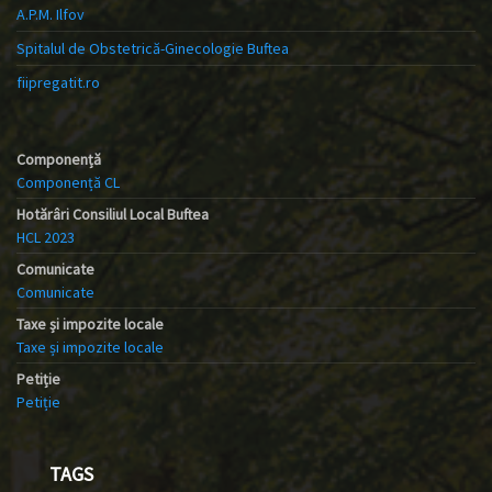
A.P.M. Ilfov
Spitalul de Obstetrică-Ginecologie Buftea
fiipregatit.ro
Componență
Componență CL
Hotărâri Consiliul Local Buftea
HCL 2023
Comunicate
Comunicate
Taxe și impozite locale
Taxe și impozite locale
Petiție
Petiție
TAGS