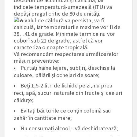
deosebit de accentuat și caniculă, iar
indicele temperatură-umezeală (ITU) va
depăși pragul critic de 80 de unități.
Valul de căldură va persista, va fi
caniculă, iar temperaturile maxime vor fi de
38…41 de grade. Minimele termice nu vor
coborî sub 21 de grade, astfel că vor
caracteriza o noapte tropicală.
Vă recomandăm respectarea următoarelor
măsuri preventive:
Purtaţi haine lejere, subţiri, deschise la
culoare, pălării şi ochelari de soare;
Beţi 1,5-2 litri de lichide pe zi, nu prea
reci, apă, sucuri naturale din fructe şi ceaiuri
călduţe;
Evitaţi băuturile ce conţin cofeină sau
zahăr în cantitate mare;
Nu consumaţi alcool – vă deshidratează;