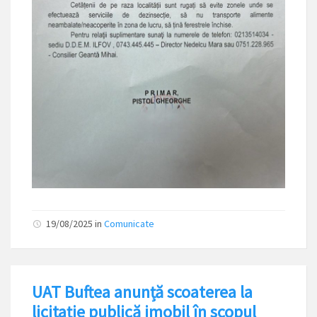
19/08/2025
in
Comunicate
UAT Buftea anunță scoaterea la
licitație publică imobil în scopul