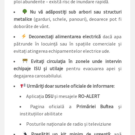
ploi abundente – există risc de inundare rapidă.
Nu vă adăpostiți sub arbori sau structuri
metalice
(garduri, schele, panouri), deoarece pot fi
doborâte de vânt.
Deconectați alimentarea electrică
dacă apa
pătrunde în locuință sau în spațiile comerciale și
evitați atingerea echipamentelor electrice ude.
Evitați circulația în zonele unde intervin
echipaje ISU și utilaje
pentru evacuarea apei și
degajarea carosabilului.
Urmăriți doar sursele oficiale de informare:
Aplicația
DSU
și mesajele
RO-ALERT
Pagina oficială a
Primăriei Buftea
și
instituțiilor abilitate
Posturile naționale de radio și televiziune
Pregătiți un kit minim de urgență:
apă