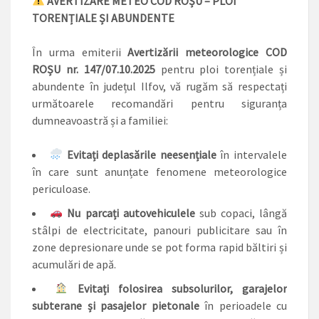
AVERTIZARE METEO COD ROȘU – PLOI
TORENȚIALE ȘI ABUNDENTE
În urma emiterii
Avertizării meteorologice COD
ROȘU nr. 147/07.10.2025
pentru ploi torențiale și
abundente în județul Ilfov, vă rugăm să respectați
următoarele recomandări pentru siguranța
dumneavoastră și a familiei:
Evitați deplasările neesențiale
în intervalele
în care sunt anunțate fenomene meteorologice
periculoase.
Nu parcați autovehiculele
sub copaci, lângă
stâlpi de electricitate, panouri publicitare sau în
zone depresionare unde se pot forma rapid băltiri și
acumulări de apă.
Evitați folosirea subsolurilor, garajelor
subterane și pasajelor pietonale
în perioadele cu