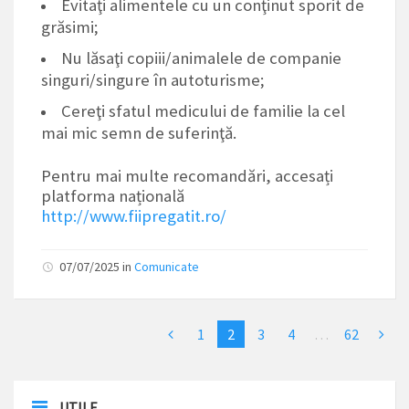
Evitaţi alimentele cu un conţinut sporit de
grăsimi;
Nu lăsaţi copiii/animalele de companie
singuri/singure în autoturisme;
Cereţi sfatul medicului de familie la cel
mai mic semn de suferinţă.
Pentru mai multe recomandări, accesați
platforma națională
http://www.fiipregatit.ro/
07/07/2025
in
Comunicate
1
2
3
4
…
62
UTILE