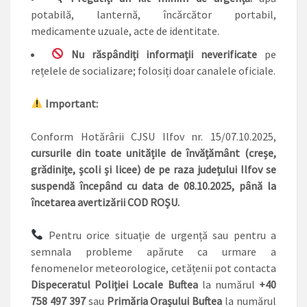
potabilă, lanternă, încărcător portabil,
medicamente uzuale, acte de identitate.
Nu răspândiți informații neverificate
pe
rețelele de socializare; folosiți doar canalele oficiale.
Important:
Conform Hotărârii CJSU Ilfov nr. 15/07.10.2025,
cursurile din toate unitățile de învățământ (creșe,
grădinițe, școli și licee) de pe raza județului Ilfov se
suspendă începând cu data de 08.10.2025, până la
încetarea avertizării COD ROȘU.
Pentru orice situație de urgență sau pentru a
semnala probleme apărute ca urmare a
fenomenelor meteorologice, cetățenii pot contacta
Dispeceratul Poliției Locale Buftea
la numărul
+40
758 497 397
sau
Primăria Orașului Buftea
la numărul