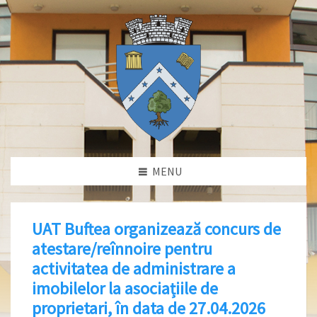
MENU
UAT Buftea organizează concurs de
atestare/reînnoire pentru
activitatea de administrare a
imobilelor la asociațiile de
proprietari, în data de 27.04.2026