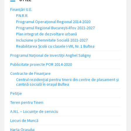
Finanțări U.E.
P.N.R.R.
Programul Operațional Regional 2014-2020
Programul Regional București-Ilfov 2021-2027
Plan integrat de dezvoltare urbană
Incluziune și Demnitate Socială 2021-2027
Reabilitarea Școlii cu clasele I-VIII, Nr. 1 Buftea
Programul Național de Investiții Anghel Saligny
Publicitate proiecte POR 2014-2020
Contracte de Finanțare
Centrul rezidențial pentru tinerii din centre de plasament și
cantină socială în orașul Buftea
Petiție
Teren pentru Tineri
A.N.L. – Locuinţe de serviciu
Locuri de Muncă
Harta Orașului