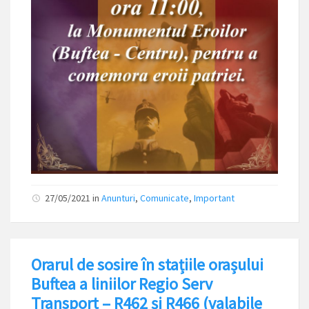
27/05/2021
in
Anunturi
,
Comunicate
,
Important
Orarul de sosire în stațiile orașului
Buftea a liniilor Regio Serv
Transport – R462 și R466 (valabile