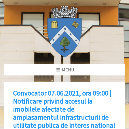
MENU
Convocator 07.06.2021, ora 09:00 |
Notificare privind accesul la
imobilele afectate de
amplasamentul infrastructurii de
utilitate publica de interes national