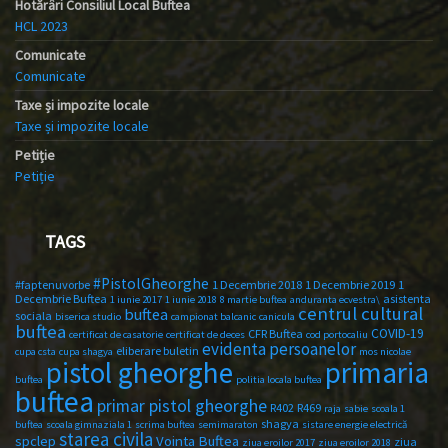
Hotărâri Consiliul Local Buftea
HCL 2023
Comunicate
Comunicate
Taxe și impozite locale
Taxe și impozite locale
Petiție
Petiție
TAGS
#PistolGheorghe
#faptenuvorbe
1 Decembrie 2018
1 Decembrie 2019
1
Decembrie Buftea
asistenta
1 iunie 2017
1 iunie 2018
8 martie buftea
anduranta ecvestra\
centrul cultural
buftea
sociala
biserica studio
campionat balcanic
canicula
buftea
COVID-19
CFR Buftea
certificat de casatorie
certificat de deces
cod portocaliu
evidenta persoanelor
eliberare buletin
cupa csta
cupa shagya
mos nicolae
primaria
pistol gheorghe
buftea
politia locala buftea
buftea
primar pistol gheorghe
R402
R469
raja
sabie
scoala 1
shagya
buftea
scoala gimnaziala 1
scrima buftea
semimaraton
sistare energie electrică
starea civila
spclep
Vointa Buftea
ziua
ziua eroilor 2017
ziua eroilor 2018