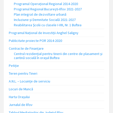
Programul Operațional Regional 2014-2020
Programul Regional București-Ilfov 2021-2027
Plan integrat de dezvoltare urbană
Incluziune și Demnitate Socială 2021-2027
Reabilitarea Școlii cu clasele I-VIII, Nr. 1 Buftea
Programul Național de Investiții Anghel Saligny
Publicitate proiecte POR 2014-2020
Contracte de Finanțare
Centrul rezidențial pentru tinerii din centre de plasament și
cantină socială în orașul Buftea
Petiție
Teren pentru Tineri
A.N.L. – Locuinţe de serviciu
Locuri de Muncă
Harta Orașului
Jurnalul de Ilfov
Tabloul Mediatorilor din Județul Ilfov