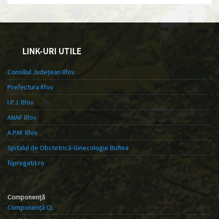
LINK-URI UTILE
Consiliul Județean Ilfov
Prefectura Ilfov
I.P.J. Ilfov
ANAF Ilfov
A.P.M. Ilfov
Spitalul de Obstetrică-Ginecologie Buftea
fiipregatit.ro
Componență
Componență CL