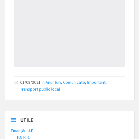
01/08/2021 in
Anunturi
,
Comunicate
,
Important
,
Transport public local
UTILE
Finanțări U.E.
P.N.R.R.