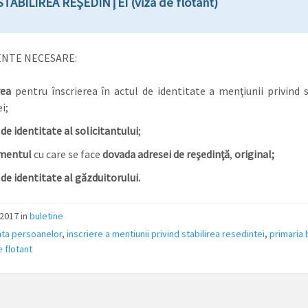
TABILIREA REŞEDINŢEI (viza de flotant)
NTE NECESARE:
rea
pentru înscrierea în actul de identitate a menţiunii privind s
i;
 de identitate al solicitantului
;
mentul
cu care se face
dovada adresei de reşedinţă
,
original;
 de identitate al găzduitorului.
2017 in
buletine
ta persoanelor
,
inscriere a mentiunii privind stabilirea resedintei
,
primaria 
e flotant