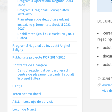
S
Programul Operațional Regional 2014-
2020
Programul Regional București-Ilfov
2021-2027
Plan integrat de dezvoltare urbană
DOCUME
Incluziune și Demnitate Socială 2021-
2027
cere
Reabilitarea Școlii cu clasele I-VIII, Nr. 1
Buftea
reşedinţe
Programul Național de Investiții Anghel
actul
Saligny
docu
Publicitate proiecte POR 2014-2020
actul
Contracte de Finanțare
Centrul rezidențial pentru tinerii din
centre de plasament și cantină socială
în orașul Buftea
31/01/
eviden
Petiție
viza d
Teren pentru Tineri
A.N.L. – Locuinţe de serviciu
Locuri de Muncă