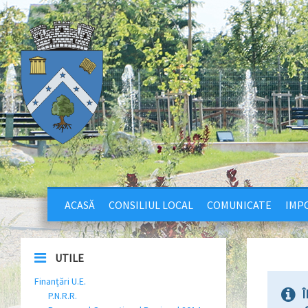
ACASĂ
CONSILIUL LOCAL
COMUNICATE
IMPO
UTILE
Finanțări U.E.
Î
P.N.R.R.