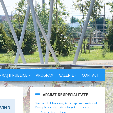
RMAȚII PUBLICE
PROGRAM
GALERIE
CONTACT
APARAT DE SPECIALITATE
Serviciul Urbanism, Amenajarea Teritoriului,
IVIND
Disciplina în Construcții și Autorizații
Acte și formulare