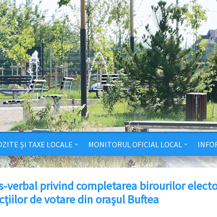
ZITE ȘI TAXE LOCALE
MONITORUL OFICIAL LOCAL
INFO
s-verbal privind completarea birourilor electo
cţiilor de votare din oraşul Buftea