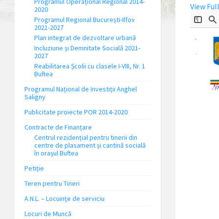
Programul Operațional Regional 2014-
View Ful
2020
Programul Regional București-Ilfov
2021-2027
Plan integrat de dezvoltare urbană
Incluziune și Demnitate Socială 2021-
2027
Reabilitarea Școlii cu clasele I-VIII, Nr. 1
Buftea
Programul Național de Investiții Anghel
Saligny
Publicitate proiecte POR 2014-2020
Contracte de Finanțare
Centrul rezidențial pentru tinerii din
centre de plasament și cantină socială
în orașul Buftea
Petiție
Teren pentru Tineri
A.N.L. – Locuinţe de serviciu
Locuri de Muncă