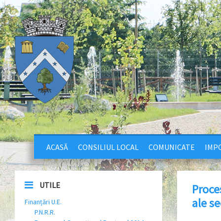
ACASĂ
CONSILIUL LOCAL
COMUNICATE
IMPO
UTILE
Proce
ale se
Finanțări U.E.
P.N.R.R.