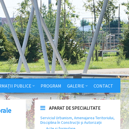
RMAȚII PUBLICE
PROGRAM
GALERIE
CONTACT
APARAT DE SPECIALITATE
rale
Serviciul Urbanism, Amenajarea Teritoriului,
Disciplina în Construcții și Autorizații
Acte și formulare