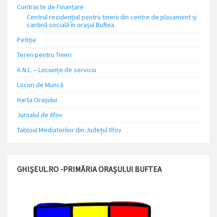
Contracte de Finanțare
Centrul rezidențial pentru tinerii din centre de plasament și
cantină socială în orașul Buftea
Petiție
Teren pentru Tineri
A.N.L. – Locuinţe de serviciu
Locuri de Muncă
Harta Orașului
Jurnalul de Ilfov
Tabloul Mediatorilor din Județul Ilfov
GHIȘEUL.RO -PRIMĂRIA ORAȘULUI BUFTEA