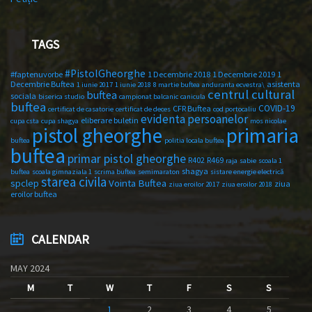
TAGS
#PistolGheorghe
#faptenuvorbe
1 Decembrie 2018
1 Decembrie 2019
1
Decembrie Buftea
asistenta
1 iunie 2017
1 iunie 2018
8 martie buftea
anduranta ecvestra\
centrul cultural
buftea
sociala
biserica studio
campionat balcanic
canicula
buftea
COVID-19
CFR Buftea
certificat de casatorie
certificat de deces
cod portocaliu
evidenta persoanelor
eliberare buletin
cupa csta
cupa shagya
mos nicolae
primaria
pistol gheorghe
buftea
politia locala buftea
buftea
primar pistol gheorghe
R402
R469
raja
sabie
scoala 1
shagya
buftea
scoala gimnaziala 1
scrima buftea
semimaraton
sistare energie electrică
starea civila
spclep
Vointa Buftea
ziua
ziua eroilor 2017
ziua eroilor 2018
eroilor buftea
CALENDAR
MAY 2024
M
T
W
T
F
S
S
1
2
3
4
5