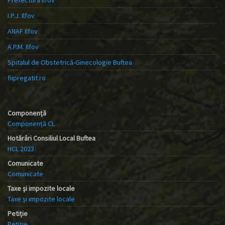
I.P.J. Ilfov
ANAF Ilfov
A.P.M. Ilfov
Spitalul de Obstetrică-Ginecologie Buftea
fiipregatit.ro
Componență
Componență CL
Hotărâri Consiliul Local Buftea
HCL 2023
Comunicate
Comunicate
Taxe și impozite locale
Taxe și impozite locale
Petiție
Petiție