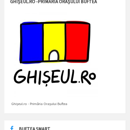
GHIȘEUL.RO -PRIMĂRIA ORAȘULUI BUFTEA
Ghișeul.ro - Primăria Orașului Buftea
BUFTEA SMART