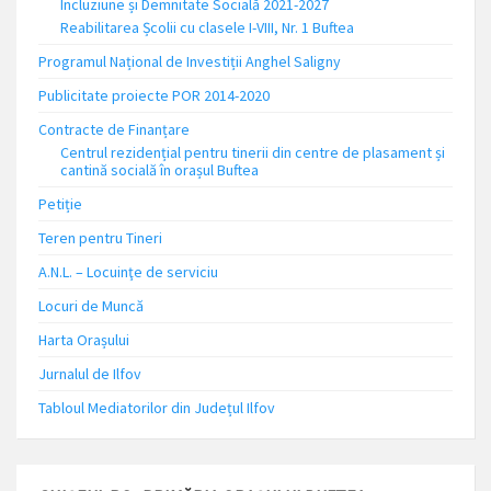
Incluziune și Demnitate Socială 2021-2027
Reabilitarea Școlii cu clasele I-VIII, Nr. 1 Buftea
Programul Național de Investiții Anghel Saligny
Publicitate proiecte POR 2014-2020
Contracte de Finanțare
Centrul rezidențial pentru tinerii din centre de plasament și
cantină socială în orașul Buftea
Petiție
Teren pentru Tineri
A.N.L. – Locuinţe de serviciu
Locuri de Muncă
Harta Orașului
Jurnalul de Ilfov
Tabloul Mediatorilor din Județul Ilfov