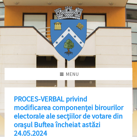
MENU
PROCES-VERBAL privind
modificarea componenţei birourilor
electorale ale secţiilor de votare din
oraşul Buftea încheiat astăzi
24.05.2024