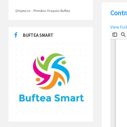
Ghișeul.ro - Primăria Orașului Buftea
Contr
View Ful
BUFTEA SMART