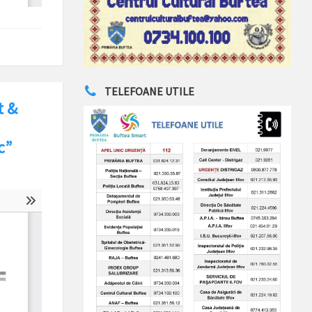
TELEFOANE UTILE
t &
c”