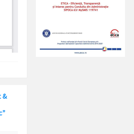
t &
c”