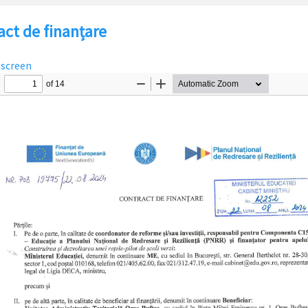
act de finanțare
lscreen