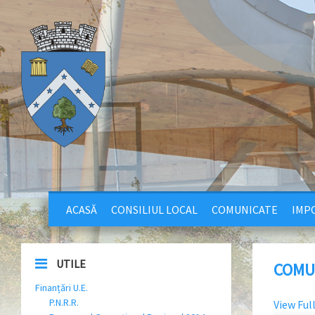
ACASĂ
CONSILIUL LOCAL
COMUNICATE
IMPO
UTILE
COMU
Finanțări U.E.
P.N.R.R.
View Ful