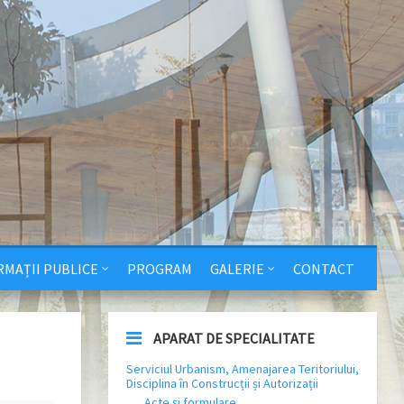
RMAȚII PUBLICE
PROGRAM
GALERIE
CONTACT
APARAT DE SPECIALITATE
Serviciul Urbanism, Amenajarea Teritoriului,
Disciplina în Construcții și Autorizații
Acte și formulare