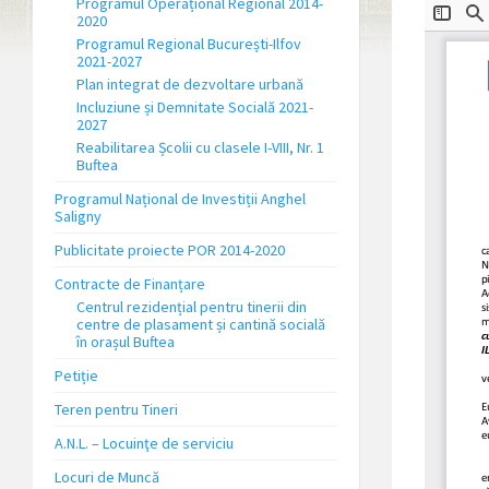
Programul Operațional Regional 2014-
2020
Programul Regional București-Ilfov
2021-2027
Plan integrat de dezvoltare urbană
Incluziune și Demnitate Socială 2021-
2027
Reabilitarea Școlii cu clasele I-VIII, Nr. 1
Buftea
Programul Național de Investiții Anghel
Saligny
Publicitate proiecte POR 2014-2020
Contracte de Finanțare
Centrul rezidențial pentru tinerii din
centre de plasament și cantină socială
în orașul Buftea
Petiție
Teren pentru Tineri
A.N.L. – Locuinţe de serviciu
Locuri de Muncă