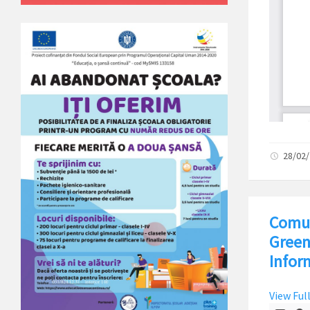
28/02
Comun
Green
Inform
View Ful