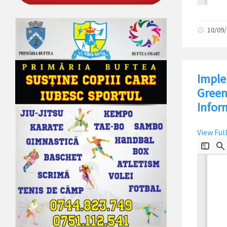
10/09
Imple
Green
Inform
View Ful