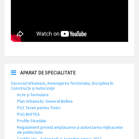
APARAT DE SPECIALITATE
Serviciul Urbanism, Amenajarea Teritoriului, Disciplina în
Construcții și Autorizații
Acte și formulare
Plan Urbanistic General Buftea
PUZ Teren pentru Tineri
PUG BUFTEA
Profile Stradale
Regulament privind amplasarea și autorizarea mijloacelor
de publicitate
Certificate , Autorizatii și Acorduri emise 2022