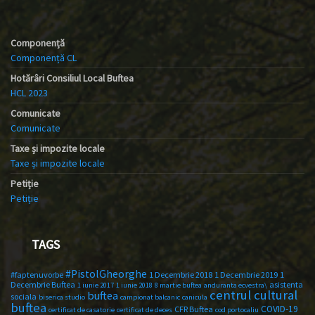
Componență
Componență CL
Hotărâri Consiliul Local Buftea
HCL 2023
Comunicate
Comunicate
Taxe și impozite locale
Taxe și impozite locale
Petiție
Petiție
TAGS
#PistolGheorghe
#faptenuvorbe
1 Decembrie 2018
1 Decembrie 2019
1
Decembrie Buftea
asistenta
1 iunie 2017
1 iunie 2018
8 martie buftea
anduranta ecvestra\
centrul cultural
buftea
sociala
biserica studio
campionat balcanic
canicula
buftea
COVID-19
CFR Buftea
certificat de casatorie
certificat de deces
cod portocaliu