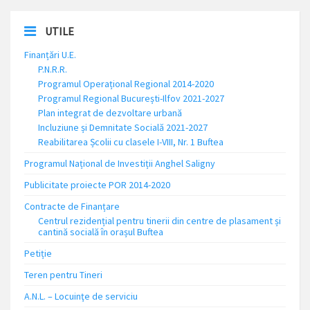
UTILE
Finanțări U.E.
P.N.R.R.
Programul Operațional Regional 2014-2020
Programul Regional București-Ilfov 2021-2027
Plan integrat de dezvoltare urbană
Incluziune și Demnitate Socială 2021-2027
Reabilitarea Școlii cu clasele I-VIII, Nr. 1 Buftea
Programul Național de Investiții Anghel Saligny
Publicitate proiecte POR 2014-2020
Contracte de Finanțare
Centrul rezidențial pentru tinerii din centre de plasament și
cantină socială în orașul Buftea
Petiție
Teren pentru Tineri
A.N.L. – Locuinţe de serviciu