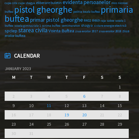
evidenta persoanelor
eliberare buletin
cupa csta
cupa shagya
mos nicolae
primaria
pistol gheorghe
buftea
politia locala buftea
buftea
primar pistol gheorghe
R402
R469
raja
sabie
scoala 1
shagya
buftea
scoala gimnaziala 1
scrima buftea
semimaraton
sistare energie electrică
starea civila
spclep
Vointa Buftea
ziua
ziua eroilor 2017
ziua eroilor 2018
eroilor buftea
CALENDAR
JANUARY 2023
M
T
W
T
F
S
S
1
2
3
4
5
6
7
8
9
10
11
12
13
14
15
16
17
18
19
20
21
22
23
24
25
26
27
28
29
30
31