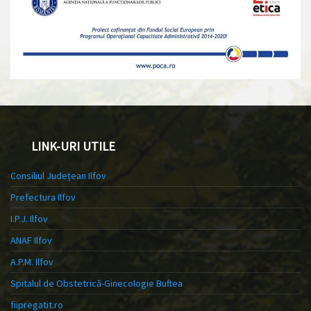
LINK-URI UTILE
Consiliul Județean Ilfov
Prefectura Ilfov
I.P.J. Ilfov
ANAF Ilfov
A.P.M. Ilfov
Spitalul de Obstetrică-Ginecologie Buftea
fiipregatit.ro