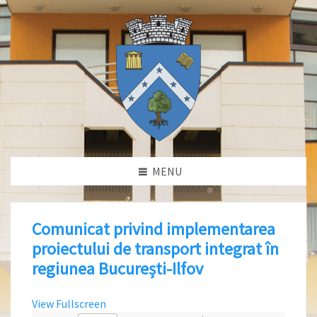
MENU
Comunicat privind implementarea
proiectului de transport integrat în
regiunea București-Ilfov
View Fullscreen