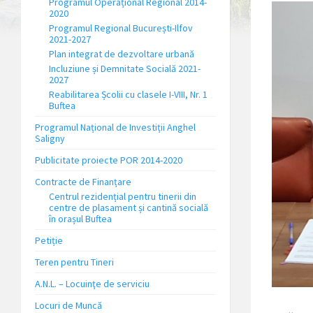
Programul Operațional Regional 2014-
2020
Programul Regional București-Ilfov
2021-2027
Plan integrat de dezvoltare urbană
Incluziune și Demnitate Socială 2021-
2027
Reabilitarea Școlii cu clasele I-VIII, Nr. 1
Buftea
Programul Național de Investiții Anghel
Saligny
Publicitate proiecte POR 2014-2020
Contracte de Finanțare
Centrul rezidențial pentru tinerii din
centre de plasament și cantină socială
în orașul Buftea
Petiție
Teren pentru Tineri
A.N.L. – Locuinţe de serviciu
Locuri de Muncă