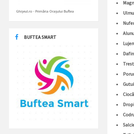
Magno
Ghișeul.ro - Primăria Orașului Buftea
Ulmul
Nufer
Alunu
BUFTEA SMART
Lujer
Dafin
Trest
Poru
Gutui
Ciocâr
Dropi
Codru
Salcie