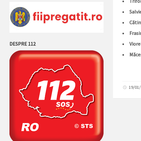
Trifoi
Salvie
Cătin
Frasi
DESPRE 112
Viore
Măceș
19/01