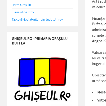
Astăzi, 
Harta Orașului
va aduce
Jurnalul de Ilfov
Finanțar
Tabloul Mediatorilor din Județul Ilfov
Buftea, c
administ
sumele 
GHIȘEUL.RO -PRIMĂRIA ORAȘULUI
Anghel S
BUFTEA
Valoarea 
lei va f
bugetul l
Obiectiv
următoar
Meste
Viitor