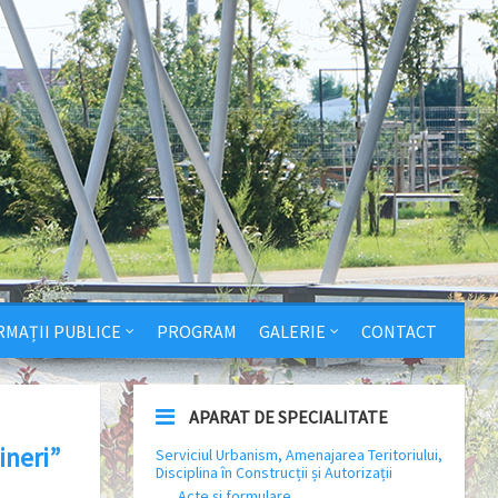
RMAȚII PUBLICE
PROGRAM
GALERIE
CONTACT
APARAT DE SPECIALITATE
ineri”
Serviciul Urbanism, Amenajarea Teritoriului,
Disciplina în Construcții și Autorizații
Acte și formulare