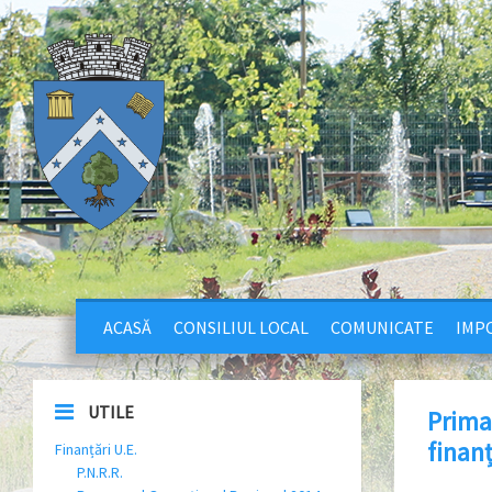
ACASĂ
CONSILIUL LOCAL
COMUNICATE
IMPO
UTILE
Prima
finanț
Finanțări U.E.
P.N.R.R.