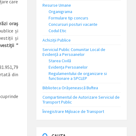
țare care
Resurse Umane
Organigrama
Formulare tip concurs
răzi oraș
Concursuri posturi vacante
ublice și
Codul Etic
stiții și
Achiziții Publice
estiții ”
Serviciul Public Comunitar Local de
Evidență a Persoanelor
Starea Civilă
81.951,79
Evidența Persoanelor
Regulamentului de organizare si
rtată din
functionare a SPCLEP
Biblioteca Orășenească Buftea
 cuprinde
Compartimentul de Autorizare Serviciul de
Transport Public
Înregistrare Mijloace de Transport