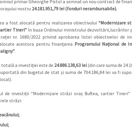
domnul primar Gheorghe Pistol a semnat un nou contract de finan
 orașului nostru
24.181.951,79 lei (fonduri nerambursabile).
ea a fost alocată pentru realizarea obiectivului
“Modernizare st
artier Tineri”
în baza Ordinului ministrului dezvoltării,lucrărilor p
rației nr. 1680/2022 privind aprobarea listei obiectivelor de inve
alocate acestora pentru finanțarea
Programului Național de Inv
aligny”
.
totală a investiției este de
24.886.138,63 lei
(din care suma de 24.1
i suportată din bugetul de stat și suma de 704.186,84 lei va fi supo
ocal).
ul de investiții “Modernizare străzi oraș Buftea, cartier Tineri”
ele străzi:
acănului;
ului;