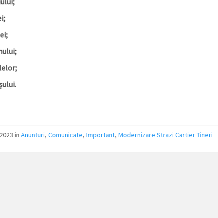
ului;
i;
ei;
nului;
lelor;
ului.
/2023
in
Anunturi
,
Comunicate
,
Important
,
Modernizare Strazi Cartier Tineri