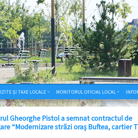
ZITE ȘI TAXE LOCALE
MONITORUL OFICIAL LOCAL
INFO
rul Gheorghe Pistol a semnat contractul de
are “Modernizare străzi oraș Buftea, cartier T