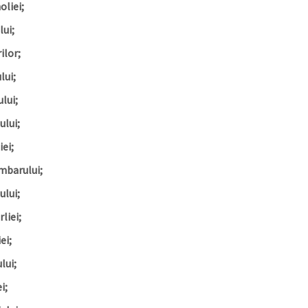
liei;
ui;
ilor;
lui;
ului;
ului;
iei;
mbarului;
ului;
liei;
ei;
lui;
i;