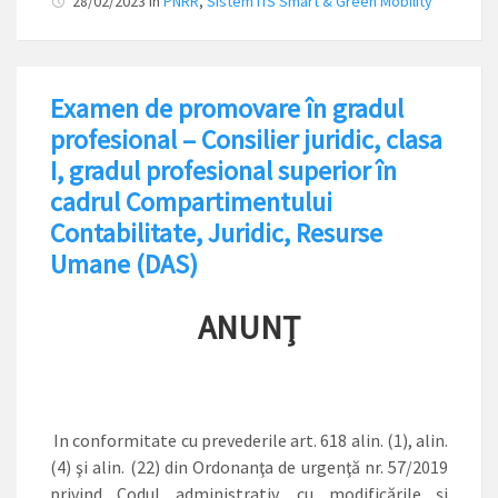
28/02/2023
in
PNRR
,
Sistem ITS Smart & Green Mobility
Examen de promovare în gradul
profesional – Consilier juridic, clasa
I, gradul profesional superior în
cadrul Compartimentului
Contabilitate, Juridic, Resurse
Umane (DAS)
ANUNŢ
In conformitate cu prevederile art. 618 alin. (1), alin.
(4) şi alin. (22) din Ordonanţa de urgenţă nr. 57/2019
privind Codul administrativ, cu modificările şi