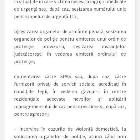
în situaţiile în care victima necesită îngrijiri medicale
de urgenţă sau, după caz, sesizarea numărului unic
pentru apeluri de urgenţă 112;
b)sesizarea organelor de urmărire penală, sesizarea
organelor de poliţie pentru emiterea unui ordin de
protecţie provizoriu, sesizarea instanţelor
judecătoreşti în vederea emiterii ordinului de
protecţie;
c)orientarea către SPAS sau, după caz, către
furnizorii privaţi de servicii sociale, acreditaţi în
condiţiile legii, în vederea găzduirii în centre
rezidenţiale adecvate nevoilor şi aplicării
managementului de caz pentru victime şi, după caz,
pentru agresori;
– intervine în cazurile de violenţă domestică, la
solicitarea organelor de poliţie, atunci când prin