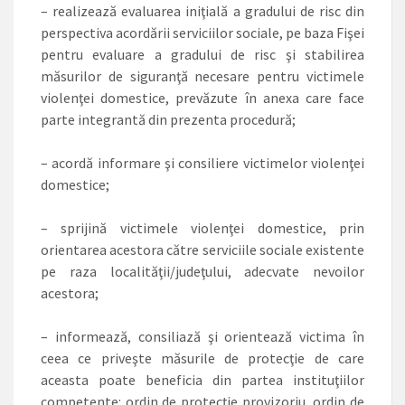
– realizează evaluarea iniţială a gradului de risc din
perspectiva acordării serviciilor sociale, pe baza Fişei
pentru evaluare a gradului de risc şi stabilirea
măsurilor de siguranţă necesare pentru victimele
violenţei domestice, prevăzute în anexa care face
parte integrantă din prezenta procedură;
– acordă informare şi consiliere victimelor violenţei
domestice;
– sprijină victimele violenţei domestice, prin
orientarea acestora către serviciile sociale existente
pe raza localităţii/judeţului, adecvate nevoilor
acestora;
– informează, consiliază şi orientează victima în
ceea ce priveşte măsurile de protecţie de care
aceasta poate beneficia din partea instituţiilor
competente: ordin de protecţie provizoriu, ordin de