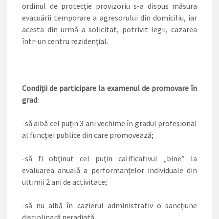
ordinul de protecţie provizoriu s-a dispus măsura
evacuării temporare a agresorului din domiciliu, iar
acesta din urmă a solicitat, potrivit legii, cazarea
într-un centru rezidenţial.
Condiţii de participare la examenul de promovare în
grad:
-să aibă cel puţin 3 ani vechime în gradul profesional
al funcţiei publice din care promovează;
-să fi obţinut cel puţin calificativul „bine” la
evaluarea anuală a performanţelor individuale din
ultimii 2 ani de activitate;
-să nu aibă în cazierul administrativ o sancţiune
disciplinară neradiată.