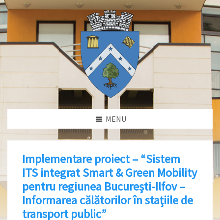
MENU
Implementare proiect – “Sistem
ITS integrat Smart & Green Mobility
pentru regiunea Bucureşti-Ilfov –
Informarea călătorilor în staţiile de
transport public”