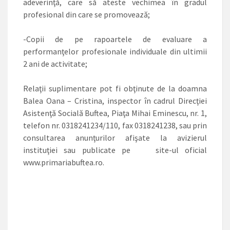
adeverinţă, care să ateste vechimea în gradul
profesional din care se promovează;
-Copii de pe rapoartele de evaluare a
performanţelor profesionale individuale din ultimii
2 ani de activitate;
Relaţii suplimentare pot fi obţinute de la doamna
Balea Oana – Cristina, inspector în cadrul Direcţiei
Asistenţă Socială Buftea, Piaţa Mihai Eminescu, nr. 1,
telefon nr. 0318241234/110, fax 0318241238, sau prin
consultarea anunţurilor afişate la avizierul
instituţiei sau publicate pe site-ul oficial
www.primariabuftea.ro.