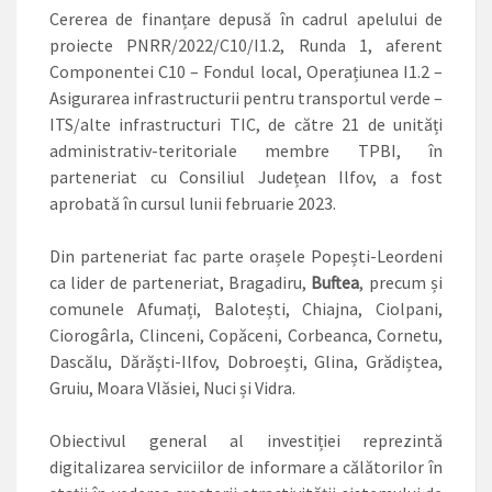
Cererea de finanțare depusă în cadrul apelului de
proiecte PNRR/2022/C10/I1.2, Runda 1, aferent
Componentei C10 – Fondul local, Operațiunea I1.2 –
Asigurarea infrastructurii pentru transportul verde –
ITS/alte infrastructuri TIC, de către 21 de unități
administrativ-teritoriale membre TPBI, în
parteneriat cu Consiliul Județean Ilfov, a fost
aprobată în cursul lunii februarie 2023.
Din parteneriat fac parte orașele Popești-Leordeni
ca lider de parteneriat, Bragadiru,
Buftea
, precum și
comunele Afumați, Balotești, Chiajna, Ciolpani,
Ciorogârla, Clinceni, Copăceni, Corbeanca, Cornetu,
Dascălu, Dărăști-Ilfov, Dobroești, Glina, Grădiștea,
Gruiu, Moara Vlăsiei, Nuci și Vidra.
Obiectivul general al investiției reprezintă
digitalizarea serviciilor de informare a călătorilor în