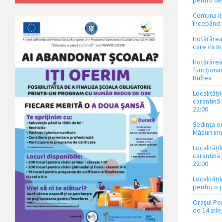
Comuna ilf
începând 
Hotărârea 
care va in
Hotărârea 
funcționar
Buftea
Localități
carantină 
22:00
Ședința ex
Măsuri im
Localități
carantină 
22:00
Localități
pentru o p
Orașul Pop
de 14 zile