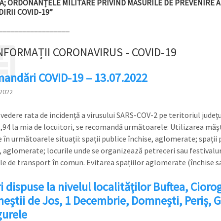
; ORDONANȚELE MILITARE PRIVIND MĂSURILE DE PREVENIRE A
IRII COVID-19”
__________________
NFORMAȚII CORONAVIRUS - COVID-19
andări COVID-19 – 13.07.2022
2022
vedere rata de incidență a virusului SARS-COV-2 pe teritoriul județu
1,94 la mia de locuitori, se recomandă următoarele: Utilizarea mășt
 în următoarele situații: spații publice închise, aglomerate; spații 
, aglomerate; locurile unde se organizează petreceri sau festivalur
le de transport în comun. Evitarea spațiilor aglomerate (închise 
 dispuse la nivelul localităților Buftea, Cioro
neștii de Jos, 1 Decembrie, Domnești, Periș, G
gurele