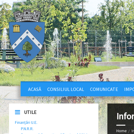
ACASĂ
CONSILIUL LOCAL
COMUNICATE
IMPO
UTILE
Info
Finanțări U.E.
P.N.R.R.
Home
I