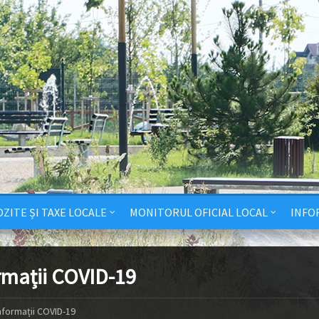
ZITE ȘI TAXE LOCALE
MONITORUL OFICIAL LOCAL
INFO
rmații COVID-19
nformații COVID-19