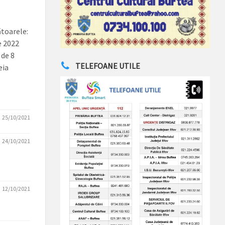
ătoarele:
e 2022
 de 8
TELEFOANE UTILE
eia
25/10/2021
24/10/2021
12/10/2021