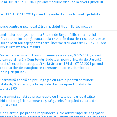
nr. 189 din 09.10.2021 privind măsurile dispuse la nivelul judeţului
nr. 187 din 07.10.2021 privind măsurile dispuse la nivelul județului
puse pentru unele localități din județul Ilfov – Buftea inclusa
mitetului Județean pentru Situații de Urgență Ilfov – la nivelul
Ilfov rata de incidență cumulată la 14 zile, în data de 11.07.2021, este
000 de locuitori fapt pentru care, începând cu data de 12.07.2021 ora
dispun următoarele măsuri…
 Prefectului – Județul Ilfov informează că astăzi, 07.05.2021, a avut
ța extraordinară a Comitetului Județean pentru Situații de Urgență
cadrul căreia a fost adoptată Hotărârea nr. 124 din 07.05.2021 privind
 scenariilor de funcționare corespunzătoare unităților de
 din județul Ilfov.
 carantină zonală se prelungește cu 14 zile pentru comunele
alotești, Snagov și Ștefăneștii de Jos, începând cu data de
, ora 22:00
carantină zonală se prelungește cu 14 zile pentru localitățile
hitila, Ciorogârla, Corbeanca și Măgurele, începând cu data de
, ora 22:00
e declarației pe propria răspundere și ale adeverinței de angajator
lasarea în afara locuinței în intervalul supus interdicției de circulatie