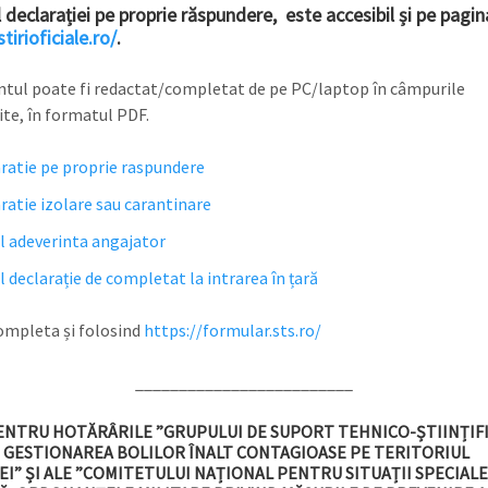
declarației pe proprie răspundere, este accesibil și pe pagin
stirioficiale.ro/
.
ul poate fi redactat/completat de pe PC/laptop în câmpurile
ite, în formatul PDF.
ratie pe proprie raspundere
ratie izolare sau carantinare
 adeverinta angajator
 declarație de completat la intrarea în țară
ompleta și folosind
https://formular.sts.ro/
_________________________
ENTRU HOTĂRÂRILE ”GRUPULUI DE SUPORT TEHNICO-ȘTIINȚIF
 GESTIONAREA BOLILOR ÎNALT CONTAGIOASE PE TERITORIUL
I” ȘI ALE ”COMITETULUI NAȚIONAL PENTRU SITUAȚII SPECIALE