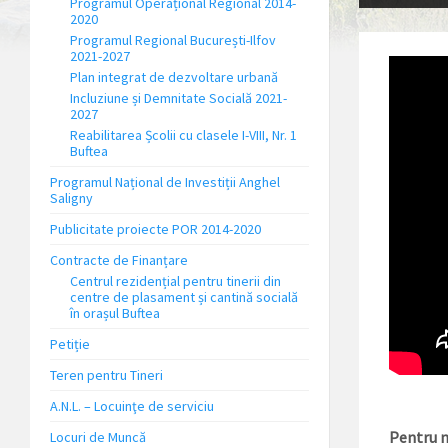
Programul Operațional Regional 2014-
2020
Programul Regional București-Ilfov
2021-2027
Plan integrat de dezvoltare urbană
Incluziune și Demnitate Socială 2021-
2027
Reabilitarea Școlii cu clasele I-VIII, Nr. 1
Buftea
Programul Național de Investiții Anghel
Saligny
Publicitate proiecte POR 2014-2020
Contracte de Finanțare
Centrul rezidențial pentru tinerii din
centre de plasament și cantină socială
în orașul Buftea
Petiție
Teren pentru Tineri
A.N.L. – Locuinţe de serviciu
Pentru m
Locuri de Muncă