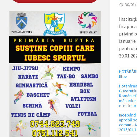
30/01/
Instituți
În aplic
privind 
ianuarie
pentru p
30.01.20
HOTĂRÂREA 
Ilfov
Hotărârea 
Guvernului
României 
măsurilor
efectelor
Începând 
aprobă sce
comun – Mi
2015/01.1