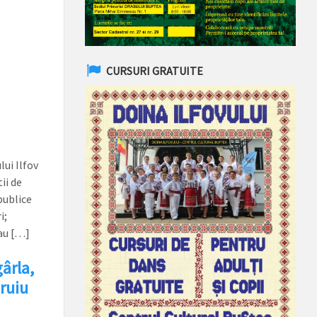
CURSURI GRATUITE
lui Ilfov
ii de
publice
i;
sau […]
gârla,
ruiu