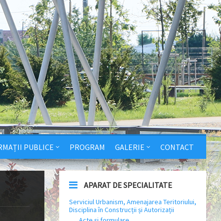
RMAȚII PUBLICE
PROGRAM
GALERIE
CONTACT
APARAT DE SPECIALITATE
Serviciul Urbanism, Amenajarea Teritoriului,
Disciplina în Construcții și Autorizații
Acte și formulare