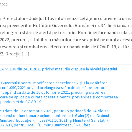
2022
a Prefectului – Județul Ilfov informează cetățenii cu privire la urm
area prevederilor Hotărârii Guvernului României nr. 34 din 6 ianuari
prelungirea stării de alertă pe teritoriul României începând cu data
 2022, precum și stabilirea măsurilor care se aplică pe durata acest
revenirea și combaterea efectelor pandemiei de COVID-19, astăzi,
22, Direcția […]
nr. 196 din 24.10.2021 privind măsurile dispuse la nivelul județului
Guvernului pentru modificarea anexelor nr. 2 și 3 la Hotărârea
 nr. 1.090/2021 privind prelungirea stării de alertă pe teritoriul
începând cu data de 10 octombrie 2021, precum și stabilirea
 care se aplică pe durata acesteia pentru prevenirea și combaterea
 pandemiei de COVID-19
cu data de 13 octombrie 2021, pentru o perioadă de 14 zile se
nariul de funcționare online, conform art. 6 alin (2) din Ordinul
nisterul Educației (nr. 5338/01.10.2021) și Ministerul Sănătății (nr.
0.2021), pentru Liceul ”Dumitru Dumitrescu” – Buftea.