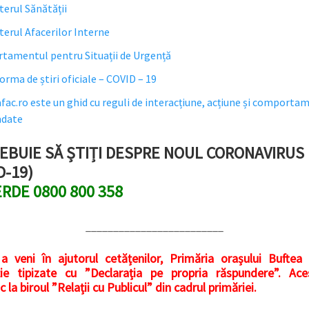
terul Sănătății
terul Afacerilor Interne
tamentul pentru Situații de Urgență
orma de știri oficiale – COVID – 19
ac.ro este un ghid cu reguli de interacțiune, acțiune și comporta
date
EBUIE SĂ ȘTIȚI DESPRE NOUL CORONAVIRUS
D-19)
RDE 0800 800 358
_________________________
a veni în ajutorul cetățenilor, Primăria orașului Buftea
ție tipizate cu ”Declarația pe propria răspundere”. Ac
 la biroul ”Relații cu Publicul” din cadrul primăriei.