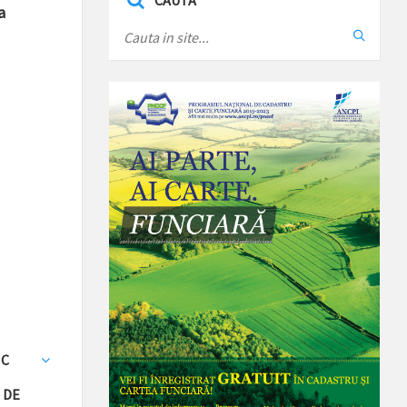
CAUTA
a
IC
 DE