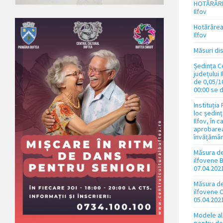
HOTĂRÂREA 
Ilfov
Hotărârea 
Ilfov
Măsuri dis
Ședința Co
județului 
de 0,05/1
00:00 se 
Instituția
loc ședin
Ilfov, în 
aprobarea
învățământ
Măsura de
ilfovene B
07.04.2021
Măsura de 
ilfovene C
05.04.2021
Modele al
pentru dep