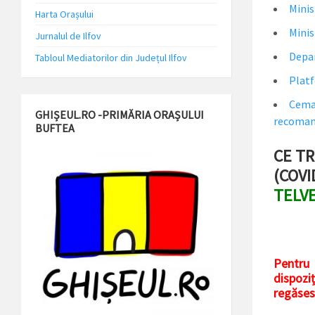
Minis
Harta Orașului
Minis
Jurnalul de Ilfov
Depar
Tabloul Mediatorilor din Județul Ilfov
Platf
Cemaf
GHIȘEUL.RO -PRIMĂRIA ORAȘULUI
recoman
BUFTEA
CE TR
(COVI
TELVE
Pentru 
dispozi
regăsesc