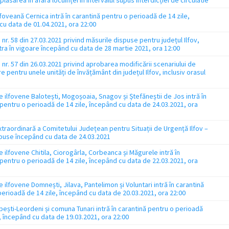
oveană Cernica intră în carantină pentru o perioadă de 14 zile,
cu data de 01.04.2021, ora 22:00
nr. 58 din 27.03.2021 privind măsurile dispuse pentru județul Ilfov,
tra în vigoare începând cu data de 28 martie 2021, ora 12:00
nr. 57 din 26.03.2021 privind aprobarea modificării scenariului de
e pentru unele unități de învățământ din județul Ilfov, inclusiv orasul
le ilfovene Balotești, Mogoșoaia, Snagov și Ștefăneștii de Jos intră în
pentru o perioadă de 14 zile, începând cu data de 24.03.2021, ora
traordinară a Comitetului Județean pentru Situații de Urgență Ilfov –
puse începând cu data de 24.03.2021
le ilfovene Chitila, Ciorogârla, Corbeanca și Măgurele intră în
pentru o perioadă de 14 zile, începând cu data de 22.03.2021, ora
le ilfovene Domnești, Jilava, Pantelimon și Voluntari intră în carantină
erioadă de 14 zile, începând cu data de 20.03.2021, ora 22:00
ești-Leordeni și comuna Tunari intră în carantină pentru o perioadă
, începând cu data de 19.03.2021, ora 22:00