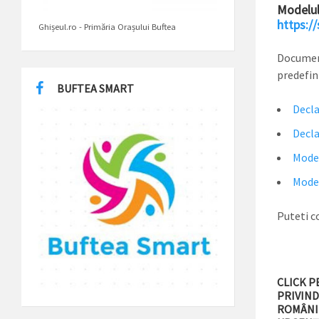
Modelul 
https://
Ghișeul.ro - Primăria Orașului Buftea
Document
predefin
BUFTEA SMART
Decla
Decla
Model
Model
Puteti c
CLICK P
PRIVIND
ROMÂNIE