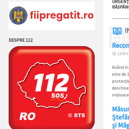
URGENȚĂ
RĂSPÂND
_______
I
DESPRE 112
Recom
13/07/
Având în 
este de 
protecție
deschise
mijloace
Măsuri
Ștefă
și Mă