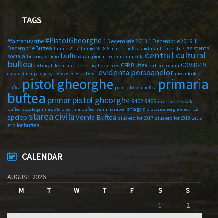
TAGS
#PistolGheorghe
#faptenuvorbe
1 Decembrie 2018
1 Decembrie 2019
1
Decembrie Buftea
asistenta
1 iunie 2017
1 iunie 2018
8 martie buftea
anduranta ecvestra\
centrul cultural
buftea
sociala
biserica studio
campionat balcanic
canicula
buftea
COVID-19
CFR Buftea
certificat de casatorie
certificat de deces
cod portocaliu
evidenta persoanelor
eliberare buletin
cupa csta
cupa shagya
mos nicolae
primaria
pistol gheorghe
buftea
politia locala buftea
buftea
primar pistol gheorghe
R402
R469
raja
sabie
scoala 1
shagya
buftea
scoala gimnaziala 1
scrima buftea
semimaraton
sistare energie electrică
starea civila
spclep
Vointa Buftea
ziua
ziua eroilor 2017
ziua eroilor 2018
eroilor buftea
CALENDAR
AUGUST 2026
M
T
W
T
F
S
S
1
2