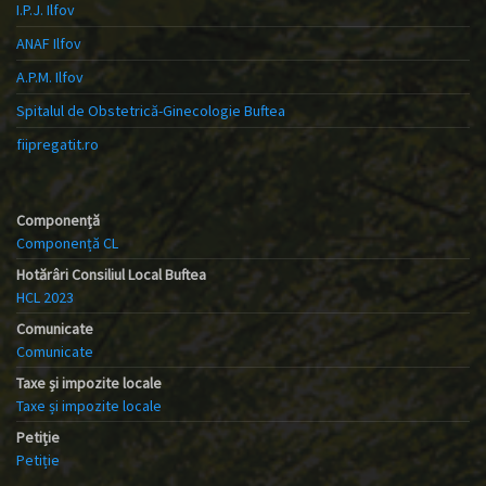
I.P.J. Ilfov
ANAF Ilfov
A.P.M. Ilfov
Spitalul de Obstetrică-Ginecologie Buftea
fiipregatit.ro
Componență
Componență CL
Hotărâri Consiliul Local Buftea
HCL 2023
Comunicate
Comunicate
Taxe și impozite locale
Taxe și impozite locale
Petiție
Petiție