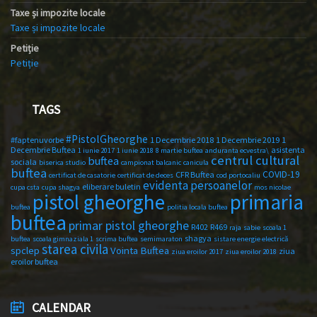
Taxe și impozite locale
Taxe și impozite locale
Petiție
Petiție
TAGS
#PistolGheorghe
#faptenuvorbe
1 Decembrie 2018
1 Decembrie 2019
1
Decembrie Buftea
asistenta
1 iunie 2017
1 iunie 2018
8 martie buftea
anduranta ecvestra\
centrul cultural
buftea
sociala
biserica studio
campionat balcanic
canicula
buftea
COVID-19
CFR Buftea
certificat de casatorie
certificat de deces
cod portocaliu
evidenta persoanelor
eliberare buletin
cupa csta
cupa shagya
mos nicolae
primaria
pistol gheorghe
buftea
politia locala buftea
buftea
primar pistol gheorghe
R402
R469
raja
sabie
scoala 1
shagya
buftea
scoala gimnaziala 1
scrima buftea
semimaraton
sistare energie electrică
starea civila
spclep
Vointa Buftea
ziua
ziua eroilor 2017
ziua eroilor 2018
eroilor buftea
CALENDAR