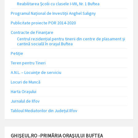
Reabilitarea Școlii cu clasele I-VIII, Nr. 1 Buftea
Programul Național de Investiții Anghel Saligny
Publicitate proiecte POR 2014-2020
Contracte de Finanțare
Centrul rezidențial pentru tinerii din centre de plasament și
cantină socială în orașul Buftea
Petiție
Teren pentru Tineri
A.N.L. – Locuinţe de serviciu
Locuri de Muncă
Harta Orașului
Jurnalul de Ilfov
Tabloul Mediatorilor din Județul Ilfov
GHIȘEUL.RO -PRIMĂRIA ORAȘULUI BUFTEA