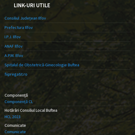
LINK-URI UTILE
Consiliul Județean Ilfov
Prefectura Ilfov
I.P.J. Ilfov
ANAF Ilfov
A.P.M. Ilfov
Spitalul de Obstetrică-Ginecologie Buftea
fiipregatit.ro
Componență
Componență CL
Hotărâri Consiliul Local Buftea
HCL 2023
Comunicate
Comunicate